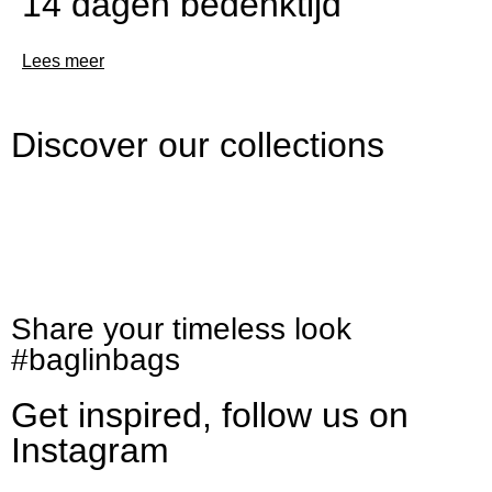
14 dagen bedenktijd
Lees meer
Discover our collections
Shop bags
Share your timeless look
The Timeless collectie
#baglinbags
Get inspired, follow us on
Bekijk collectie
Instagram