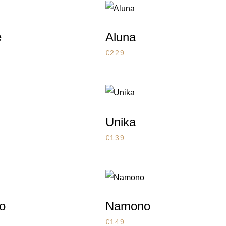
e
Aluna
€
229
Unika
€
139
o
Namono
€
149