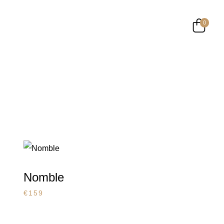
0
Nomble
€
159