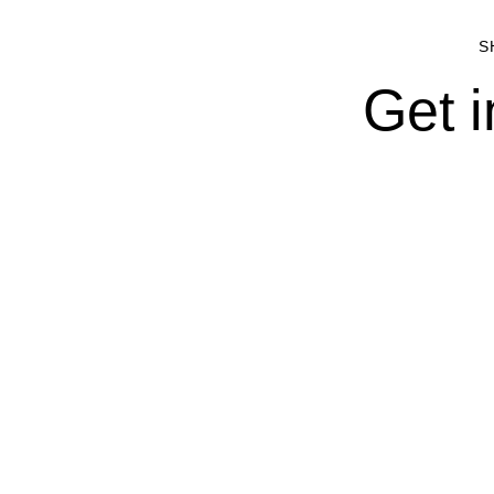
S
Get i