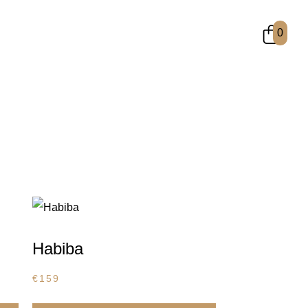
0
Habiba
€
159