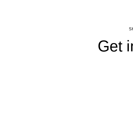
S
Get i