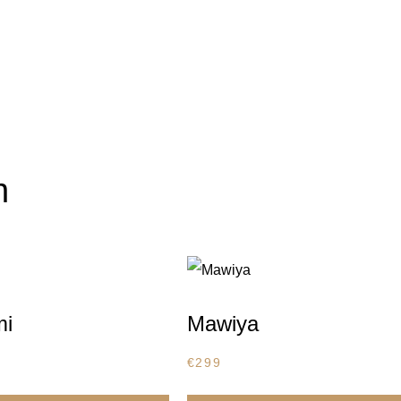
n
mi
Mawiya
€
299